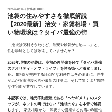
投
2025年4月14日
投稿者:
HOGE
稿
池袋の住みやすさを徹底解説
日:
【2026最新】治安・家賃相場・買
い物環境は？タイパ最強の街
「池袋は便利そうだけど、治安や騒音が心配……」と、
住む場所としては敬遠していませんか？
2026年現在の池袋は、空前の再開発を経て「タイパ最強
のクオリティ・オブ・ライフ」を誇る街へと激変しまし
た。
8路線が交差する圧倒的な利便性はそのままに、芝生
が広がる南池袋公園や最新のIT拠点、そして驚くほど閑静
な住宅街が共存しています。
本記事では、地元不動産屋である『ヘヤギメ！』のスタ
ッフが、ネットの噂ではない「池袋の今」を本音で解説
します。
家賃相場から、深夜まで営業するお店の利便性