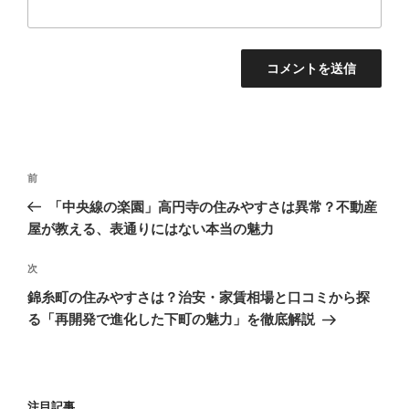
投
前
前
稿
の
「中央線の楽園」高円寺の住みやすさは異常？不動産
ナ
投
屋が教える、表通りにはない本当の魅力
ビ
稿
ゲ
次
次
の
ー
錦糸町の住みやすさは？治安・家賃相場と口コミから探
投
る「再開発で進化した下町の魅力」を徹底解説
シ
稿
ョ
ン
注目記事