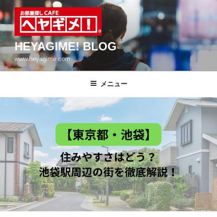
コ
ン
テ
ン
HEYAGIME! BLOG
ツ
www.heyagime.com
へ
ス
メニュー
キ
ッ
プ