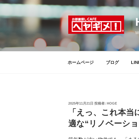
コ
ン
テ
ン
w
ツ
へ
ス
キ
ホームページ
ブログ
LI
ッ
プ
投
2025年11月21日
投稿者:
HOGE
稿
「えっ、これ本当
日:
適な“リノベーショ