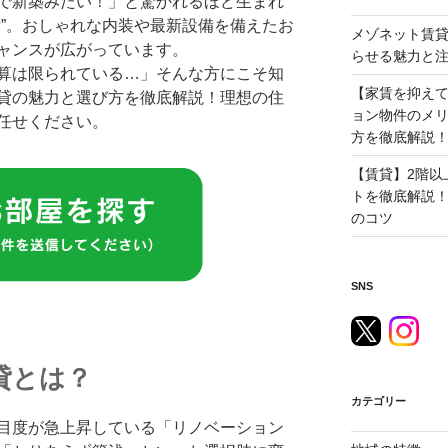
で新築みたい！」と驚かれるほど生まれ
貸”。おしゃれな内装や最新設備を備えたお
メゾネット賃
ャンスが広がっています。
らせる魅力と
算は限られている…」そんな方にこそ知
【家賃を抑え
貸の魅力と選び方を徹底解説！理想の住
ョン物件のメ
任せください。
方を徹底解説
【賃貸】2階以
トを徹底解説！
のコツ
SNS
貸とは？
カテゴリー
目度が急上昇している「リノベーション