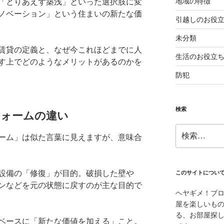
地域の特徴
「とりあえず築浅」といった選択肢に変
ノベーション」という住まいの新たな価
引越しのお役
未分類
賃貸の定義と、なぜ今これほどまでに人
生活のお役立
す上でどのようなメリットがあるのかを
防犯
検索
フォームの違い
検
ーム」は似た言葉に見えますが、意味合
索:
設備の「修復」が目的。破損した壁や
このサイトについ
ンなどを元の状態に戻すのが主な目的で
ヘヤギメ！ブ
屋を楽しいも
る、お部屋探
ベースに「新たな価値を加える」こと。