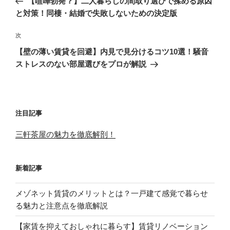
【喧嘩勃発？】二人暮らしの間取り選びで揉める原因
ナ
投
と対策！同棲・結婚で失敗しないための決定版
ビ
稿
ゲ
次
次
の
ー
【壁の薄い賃貸を回避】内見で見分けるコツ10選！騒音
投
ストレスのない部屋選びをプロが解説
シ
稿
ョ
ン
注目記事
三軒茶屋の魅力を徹底解剖！
新着記事
メゾネット賃貸のメリットとは？一戸建て感覚で暮らせ
る魅力と注意点を徹底解説
【家賃を抑えておしゃれに暮らす】賃貸リノベーション