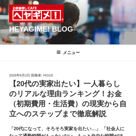
コ
ン
テ
ン
HEYAGIME! BLOG
ツ
www.heyagime.com
へ
ス
メニュー
キ
ッ
プ
投
2026年6月2日
投稿者:
HOGE
稿
【20代の実家出たい】一人暮らし
日:
のリアルな理由ランキング！お金
（初期費用・生活費）の現実から自
立へのステップまで徹底解説
「20代になって、そろそろ実家を出たい…」 「社会人に
なって通勤時間がもったいない、もっと自由な時間がほ