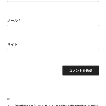
メール
*
サイト
投
前
前
稿
の